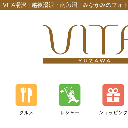
VITA湯沢 | 越後湯沢・南魚沼・みなかみのフ