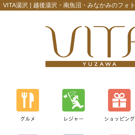
VITA湯沢 | 越後湯沢・南魚沼・みなかみのフ