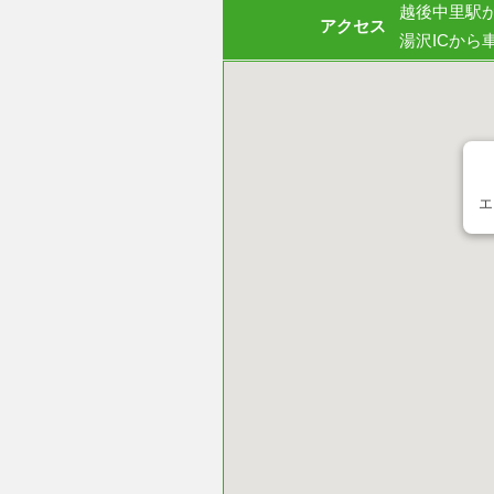
越後中里駅
アクセス
湯沢ICから
エ