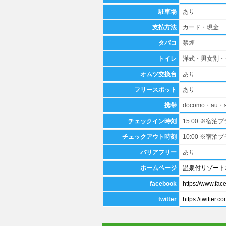
駐車場
あり
支払方法
カード・現金
タバコ
禁煙
トイレ
洋式・男女別・
オムツ交換台
あり
フリースポット
あり
携帯
docomo・au・so
チェックイン時刻
15:00 ※宿
チェックアウト時刻
10:00 ※宿
バリアフリー
あり
ホームページ
温泉付リゾート
facebook
https://www.fa
twitter
https://twitter.