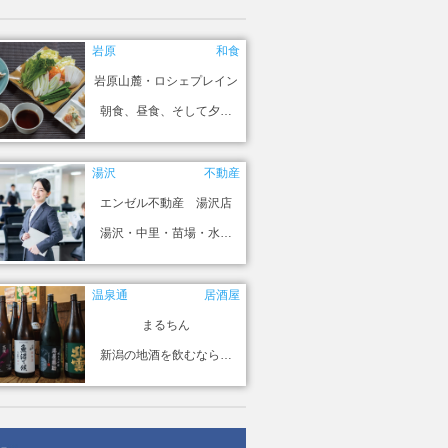
岩原
和食
岩原山麓・ロシェプレイン
朝食、昼食、そして夕…
湯沢
不動産
エンゼル不動産 湯沢店
湯沢・中里・苗場・水…
温泉通
居酒屋
まるちん
新潟の地酒を飲むなら…