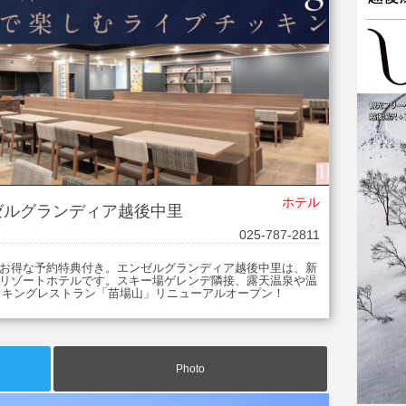
ホテル
ゼルグランディア越後中里
025-787-2811
お得な予約特典付き。エンゼルグランディア越後中里は、新
リゾートホテルです。スキー場ゲレンデ隣接、露天温泉や温
バイキングレストラン「苗場山」リニューアルオープン！
Photo