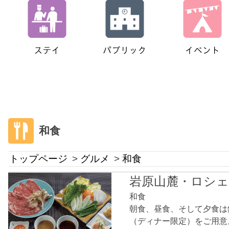
和食
トップページ
グルメ
和食
岩原山麓・ロシ
和食
朝食、昼食、そして夕食は
（ディナー限定）をご用意