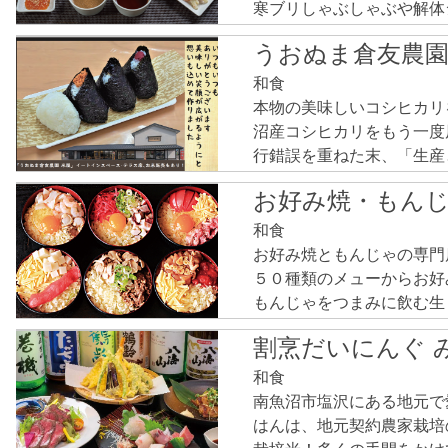
寒ブリしゃぶしゃぶや解体
では射的や輪投げの縁日体
うおぬま倉友農園
家族や仲間と味わう、思い
ス。
和食
本物の美味しいコシヒカリ
沼産コシヒカリをもう一度
行錯誤を重ねた末、「生産
「うまみを逃さない努力を
お好み焼・もんじ
した。
和食
お好み焼ともんじゃの専門
５０種類のメューからお好
もんじゃをつまみに飲む生ビ
宴会プランや飲み放題コー
割烹だいにんぐ 
選べる飲み放題コース5,00
和食
南魚沼市塩沢にある地元で
はんは、地元契約農家栽培