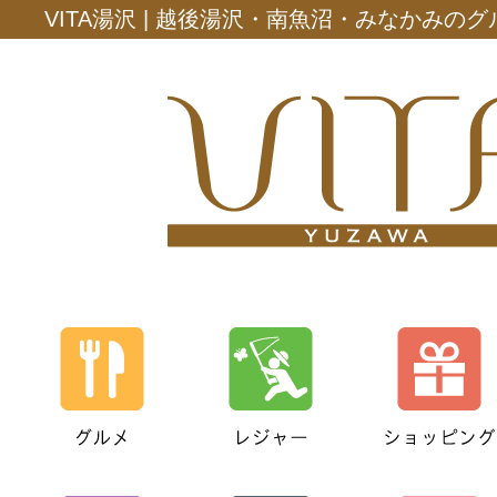
VITA湯沢 | 越後湯沢・南魚沼・みなかみの