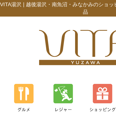
VITA湯沢 | 越後湯沢・南魚沼・みなかみのショ
品